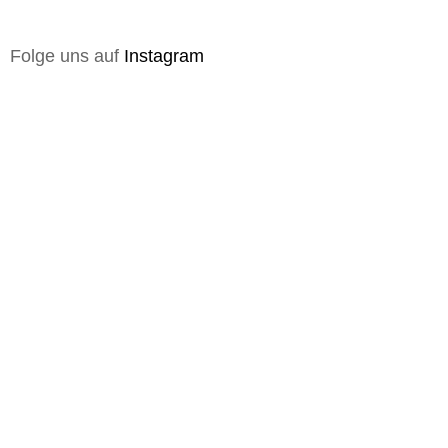
Folge uns auf
Instagram
Die Kunden, deren Erwartungen wir übertreffen,
kommen wieder.
Qualität muss man denken. Dann schaffen.
Jetzt unverbindlich planen
Kategorien