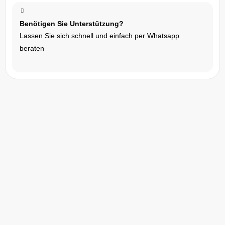
Benötigen Sie Unterstützung?
Lassen Sie sich schnell und einfach per Whatsapp
Kontaktmöglichkeiten
beraten
Ihr schneller Kontakt zu Canberry
Wir sind da, um zu helfen​