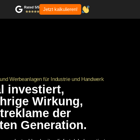
Rated 5/5
Jetzt kalkulieren!
✭✭✭✭✭
und Werbeanlagen für Industrie und Handwerk
 investiert,
ährige Wirkung,
treklame der
ten Generation.