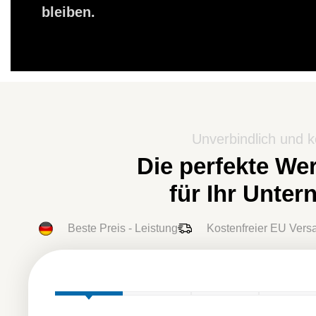
bleiben.
Unverbindlich und k
Die perfekte We
für Ihr Unte
Beste Preis - Leistung
Kostenfreier EU Vers