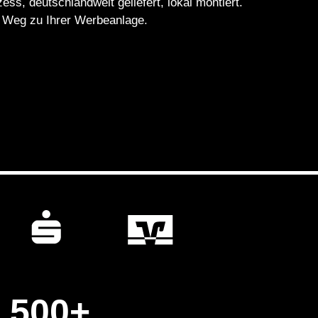
ess, deutschlandweit geliefert, lokal montiert.
e Weg zu Ihrer Werbeanlage.
500
+