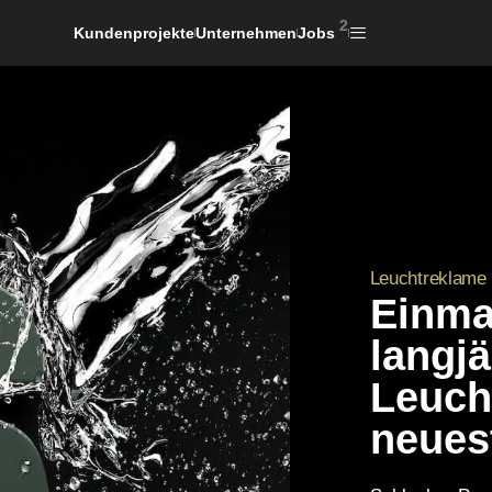
2
Kundenprojekte
Unternehmen
Jobs
Leuchtreklame 
Einmal
langj
Leuch
neues