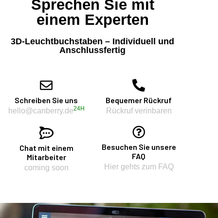
Sprechen Sie mit
einem Experten
3D-Leuchtbuchstaben – Individuell und
Anschlussfertig
Schreiben Sie uns
Bequemer Rückruf
24H
hello@canberry.de
Rückruf verinbaren
Besuchen Sie unsere
Chat mit einem
FAQ
Mitarbeiter
Hier gehts zum FAQ
coming soon