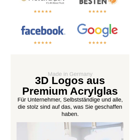
★
★
★
★
★
★
★
★
★
★
★
★
★
★
★
★
★
★
★
★
Made in Germany
3D Logos aus
Premium Acrylglas
Für Unternehmer, Selbstständige und alle,
die stolz sind auf das, was Sie geschaffen
haben.