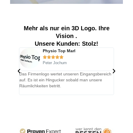
Mehr als nur ein 3D Logo. Ihre
Vision .
Unsere Kunden: Stolz!
Physio Top Marl





Peter Jochum
Das Firmenlogo wertet unseren Eingangsbereich
Wir haben
auf. Es ist ein Hingucker sobald man unsere
umsetzen 
Räumlichkeiten betritt.
unkompliz
begeistert
Mehr Referenzen im Showroom