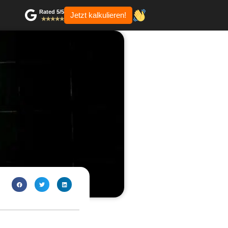
Rated 5/5
Jetzt kalkulieren!
✭✭✭✭✭