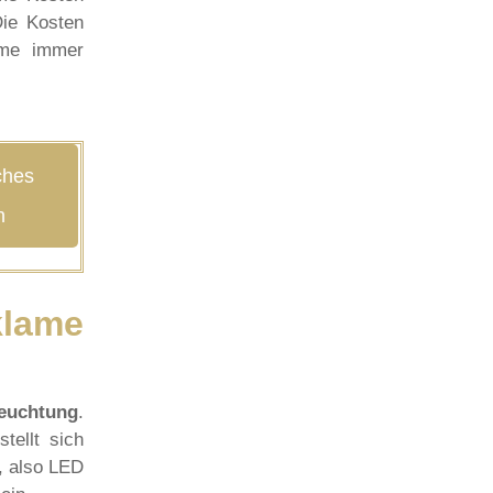
Die Kosten
ame immer
ches
t
n
klame
leuchtung
.
tellt sich
, also LED