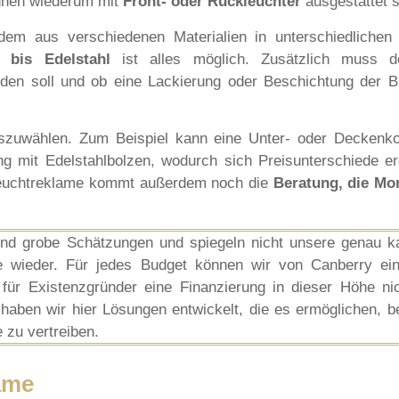
nnen wiederum mit
Front- oder Rückleuchter
ausgestattet s
em aus verschiedenen Materialien in unterschiedlichen
 bis Edelstahl
ist alles möglich. Zusätzlich muss d
erden soll und ob eine Lackierung oder Beschichtung der 
uszuwählen. Zum Beispiel kann eine Unter- oder Deckenko
ng mit Edelstahlbolzen, wodurch sich Preisunterschiede e
 Leuchtreklame kommt außerdem noch die
Beratung, die Mo
nd grobe Schätzungen und spiegeln nicht unsere genau ka
kte wieder. Für jedes Budget können wir von Canberry ei
für Existenzgründer eine Finanzierung in dieser Höhe ni
ng haben wir hier Lösungen entwickelt, die es ermöglichen, b
 zu vertreiben.
ame