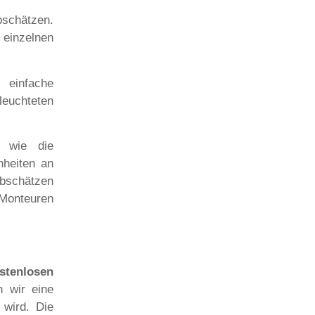
bschätzen.
 einzelnen
einfache
euchteten
l wie die
nheiten an
abschätzen
 Monteuren
stenlosen
n wir eine
 wird. Die