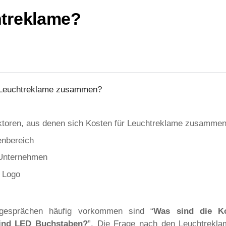
htreklame?
r Leuchtreklame zusammen?
oren, aus denen sich Kosten für Leuchtreklame zusamme
enbereich
 Unternehmen
 Logo
sgesprächen häufig vorkommen sind “
Was sind die Ko
sind LED Buchstaben?
”. Die Frage nach den Leuchtrekl