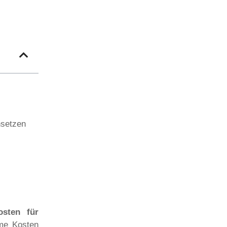
nsetzen
sten für
ame Kosten