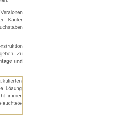
ein.
 Versionen
er Käufer
Buchstaben
nstruktion
rgeben. Zu
ntage und
lkulierten
ne Lösung
cht immer
eleuchtete