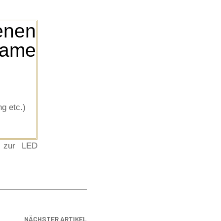
enen
ame
g etc.)
 zur LED
NÄCHSTER ARTIKEL