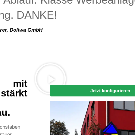
ng. DANKE!
hrer, Doliwa GmbH
n mit
stärkt
Jetzt konfigurieren
u.
uchstaben
rauer