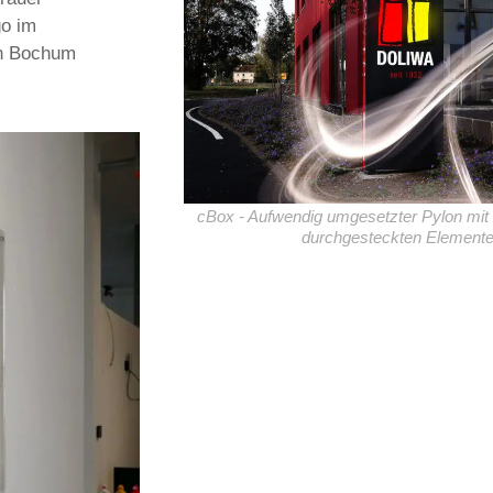
go im
in Bochum
cBox - Aufwendig umgesetzter Pylon mit
durchgesteckten Element