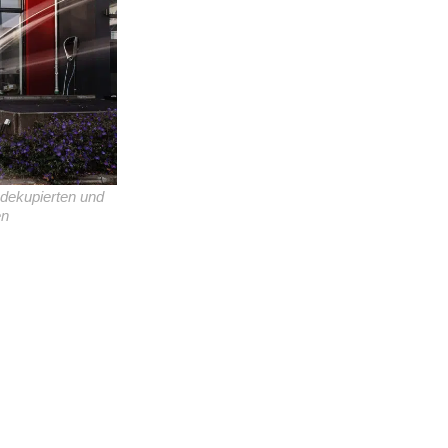
 dekupierten und
en