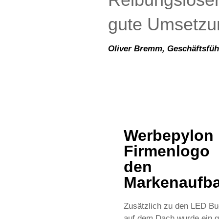
gute Umsetzu
Oliver Bremm, Geschäftsfü
Werbepylo
Firmenlogo 
den
Markenaufba
Zusätzlich zu den LED B
auf dem Dach wurde ein g