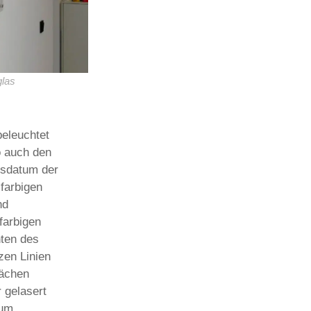
glas
beleuchtet
o auch den
sdatum der
 farbigen
nd
farbigen
ten des
en Linien
lächen
 gelasert
um.