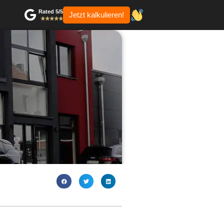
Rated 5/5
Jetzt kalkulieren!
✭✭✭✭✭