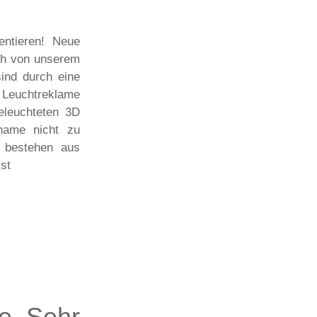
entieren! Neue
ch von unserem
ind durch eine
e Leuchtreklame
eleuchteten 3D
name nicht zu
n bestehen aus
st
e. Sehr