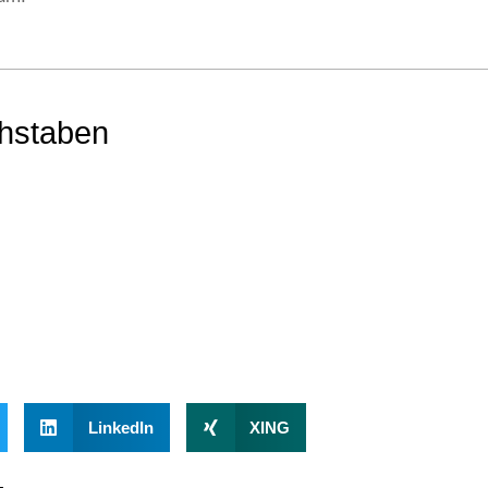
chstaben
LinkedIn
XING