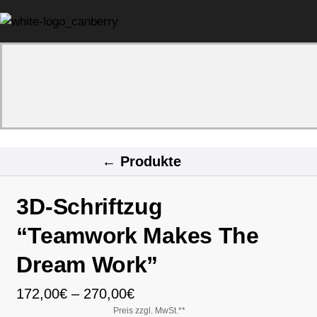
Warenkorb
← Produkte
3D-Schriftzug
“Teamwork Makes The
Dream Work”
172,00
€
–
270,00
€
Preis zzgl. MwSt.**