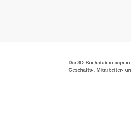
Die 3D-Buchstaben eignen 
Geschäfts-, Mitarbeiter- 
Buchstaben sind einfach z
wurde bereits auf den Pun
zunehmend in gut funktion
zug
dient der Motivation von 
Material der 3D-Buchstabe
 Makes
Die 3D-Buchstaben sind a
ist in schwarz und weiß er