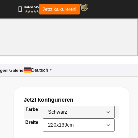
👋
Rated 5/5
Jetzt kalkulieren!
✭✭✭✭✭
Deutsch
agen
Galerie
▼
Jetzt konfigurieren
Farbe
Breite