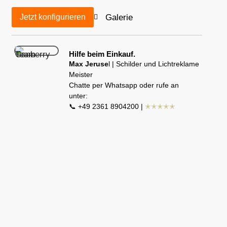
Galerie
Jetzt konfigurieren
Hilfe beim Einkauf.
Max Jeruse
l | Schilder und Lichtreklame
Meister
Chatte per Whatsapp oder rufe an
unter:
📞 +49 2361 8904200 |
✭✭✭✭✭