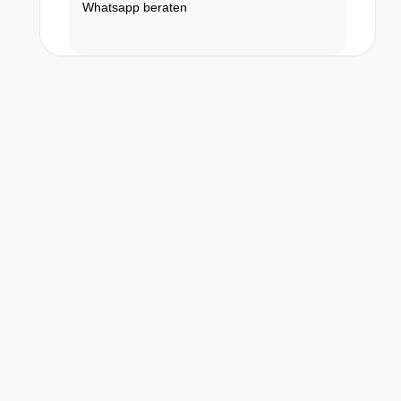
Whatsapp beraten
Ihr schneller Kontakt zu Canberry
Wir sind da, um zu helfen​