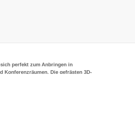
sich perfekt zum Anbringen in
und Konferenzräumen. Die gefrästen 3D-
u montieren. Das Befestigungsmaterial
kt gebracht. 3D-Buchstaben wird
ierenden Organisationen eingesetzt und
Mitarbeitern und Unternehmern.
n.
us hochwertigem PVC gefertigt. Das PVC
hältlich. Wenn Sie beleuchtete
3D-