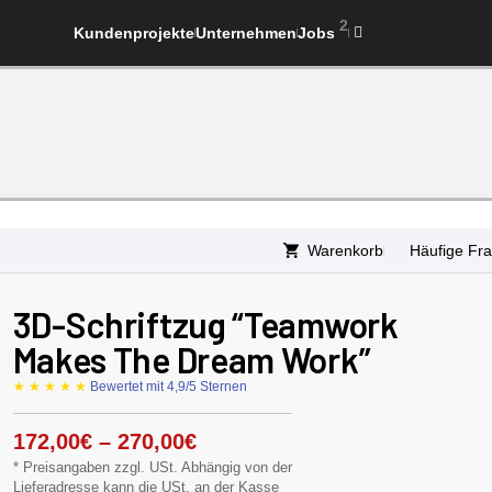
2
Kundenprojekte
Unternehmen
Jobs
Warenkorb
Häufige Fr
3D-Schriftzug “Teamwork
Makes The Dream Work”
★ ★ ★ ★ ★
Bewertet mit 4,9/5 Sternen
172,00
€
–
270,00
€
* Preisangaben zzgl. USt. Abhängig von der
Lieferadresse kann die USt. an der Kasse