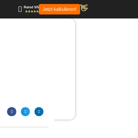
👋
Rated 5/5
Jetzt kalkulieren!
✭✭✭✭✭